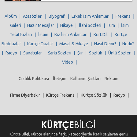
Albüm
|
Atasözleri
|
Biyografi
|
Erkek İsim Anlamları
|
Frekans
|
Galeri
|
Hazır Mesajlar
|
Hikaye
|
İlahi Sözleri
|
İsim
|
İsim
Telaffuzları
|
İslam
|
Kız İsim Anlamları
|
Kürt Dili
|
Kürtçe
Beddualar
|
Kürtçe Dualar
|
Masal & Hikaye
|
Nasıl Denir?
|
Nedir?
|
Radyo
|
Sanatçılar
|
Şarkı Sözleri
|
Şiir
|
Sözlük
|
Ünlü Sözleri
|
Video
|
Gizlilik Politikası
İletişim
Kullanım Şartları
Reklam
Firma Diyarbakır
|
Kürtçe Frekans
|
Kürtçe Sözlük
|
Radyo
|
Kürtçe Bilgi, Kürtçe alanında farklı kategorilerde içerik sağlayan geniş