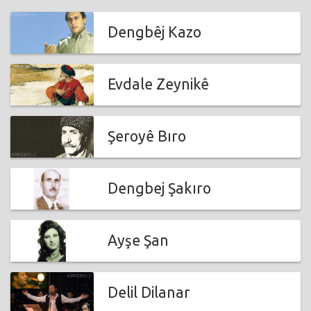
Dengbêj Kazo
Evdale Zeynikê
Şeroyê Bıro
Dengbej Şakıro
Ayşe Şan
Delil Dilanar