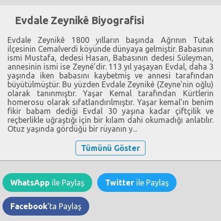
Evdale Zeynikê Biyografisi
Evdale Zeynikê 1800 yılların başında Ağrının Tutak
ilçesinin Cemalverdi köyünde dünyaya gelmiştir. Babasının
ismi Mustafa, dedesi Hasan, Babasının dedesi Süleyman,
annesinin ismi ise Zeyné’dir. 113 yıl yaşayan Evdal, daha 3
yaşında iken babasını kaybetmiş ve annesi tarafından
büyütülmüştür. Bu yüzden Evdale Zeyniké (Zeyne'nin oğlu)
olarak tanınmıştır. Yaşar Kemal tarafından Kürtlerin
homerosu olarak sıfatlandırılmıştır. Yaşar kemal’ın benim
fikir babam dediği Evdal 30 yaşına kadar çiftçilik ve
reçberlikle uğraştığı için bir kılam dahi okumadığı anlatılır.
Otuz yaşında gördüğü bir rüyanın y...
Tümünü Göster
WhatsApp
ile Paylaş
Twitter
ile Paylaş
Facebook
'ta Paylaş