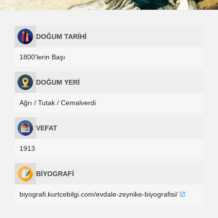
DOĞUM TARİHİ
1800'lerin Başı
DOĞUM YERİ
Ağrı / Tutak / Cemalverdi
VEFAT
1913
BİYOGRAFİ
biyografi.kurtcebilgi.com/evdale-zeynike-biyografisi/