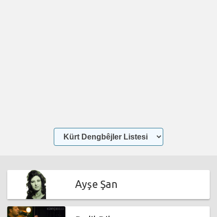
Ayşe Şan