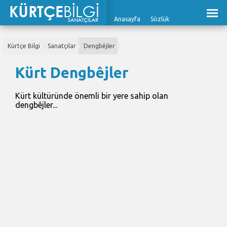
Anasayfa
Sözlük
Kürtçe Bilgi
Sanatçılar
Dengbêjler
Kürt Dengbêjler
Kürt kültüründe önemli bir yere sahip olan
dengbêjler...