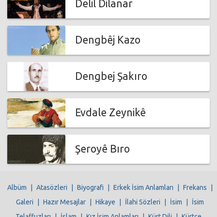
Delil Dilanar
Dengbêj Kazo
Dengbej Şakıro
Evdale Zeynikê
Şeroyê Bıro
Albüm
|
Atasözleri
|
Biyografi
|
Erkek İsim Anlamları
|
Frekans
|
Galeri
|
Hazır Mesajlar
|
Hikaye
|
İlahi Sözleri
|
İsim
|
İsim
Telaffuzları
|
İslam
|
Kız İsim Anlamları
|
Kürt Dili
|
Kürtçe