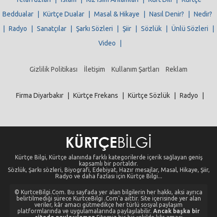
Beddualar
|
Kürtçe Dualar
|
Masal & Hikaye
|
Nasıl Denir?
|
Nedir?
|
Radyo
|
Sanatçılar
|
Şarkı Sözleri
|
Şiir
|
Sözlük
|
Ünlü Sözleri
|
Video
|
Gizlilik Politikası
İletişim
Kullanım Şartları
Reklam
Firma Diyarbakır
|
Kürtçe Frekans
|
Kürtçe Sözlük
|
Radyo
|
Kürtçe Bilgi, Kürtçe alanında farklı kategorilerde içerik sağlayan geniş
kapsamlı bir portaldır.
Sözlük, Şarkı sözleri, Biyografi, Edebiyat, Hazır mesajlar, Masal, Hikaye, Şiir,
Radyo ve daha fazlası için Kürtçe Bilgi...
© KurtceBilgi.Com. Bu sayfada yer alan bilgilerin her hakkı, aksi ayrıca
belirtilmediği sürece KurtceBilgi .Com'a aittir. Site içerisinde yer alan
veriler, kâr amacı gütmedikçe her türlü sosyal paylaşım
platformlarında ve uygulamalarında paylaşılabilir.
Ancak başka bir