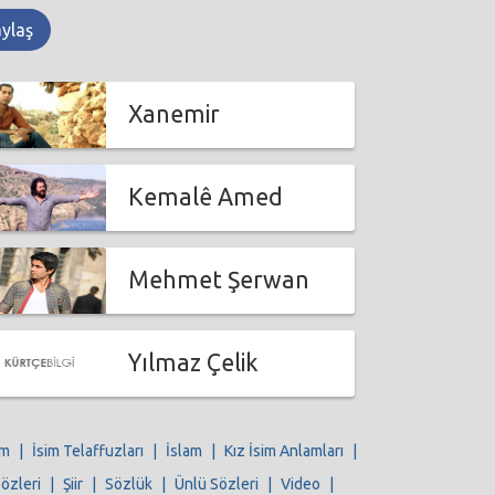
aylaş
Xanemir
Kemalê Amed
Mehmet Şerwan
Yılmaz Çelik
im
|
İsim Telaffuzları
|
İslam
|
Kız İsim Anlamları
|
Sözleri
|
Şiir
|
Sözlük
|
Ünlü Sözleri
|
Video
|