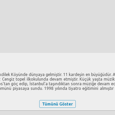
kdilek Köyünde dünyaya gelmiştir. 11 kardeşin en büyüğüdür. A
z Cengiz topel ilkokulunda devam etmiştir. Küçük yaşta müzik
os'tan göç edip, İstanbul'a taşındıktan sonra müziğe devam e
münü piyasaya sundu. 1998 yılında tiyatro eğitimini almıştır F
Tümünü Göster