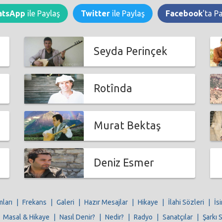
atsApp
ile Paylaş
Twitter
ile Paylaş
Facebook
'ta P
Seyda Perinçek
Rotînda
Murat Bektaş
Deniz Esmer
mları
|
Frekans
|
Galeri
|
Hazır Mesajlar
|
Hikaye
|
İlahi Sözleri
|
İs
|
Masal & Hikaye
|
Nasıl Denir?
|
Nedir?
|
Radyo
|
Sanatçılar
|
Şarkı 