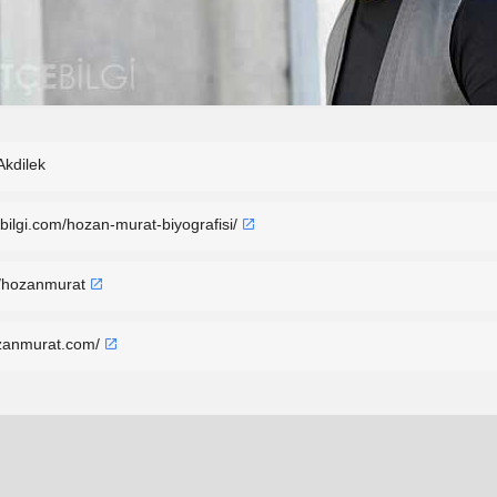
Akdilek
ebilgi.com/hozan-murat-biyografisi/
/hozanmurat
zanmurat.com/