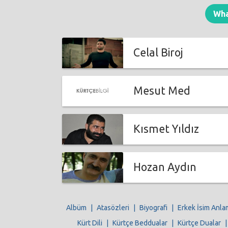
Wh
Celal Biroj
Mesut Med
Kısmet Yıldız
Hozan Aydın
Albüm
|
Atasözleri
|
Biyografi
|
Erkek İsim Anla
Kürt Dili
|
Kürtçe Beddualar
|
Kürtçe Dualar