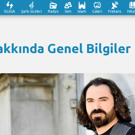
Sözlük
Şarkı Sözleri
Radyo
İsim
İslam
Galeri
Frekans
Hika
kkında Genel Bilgiler