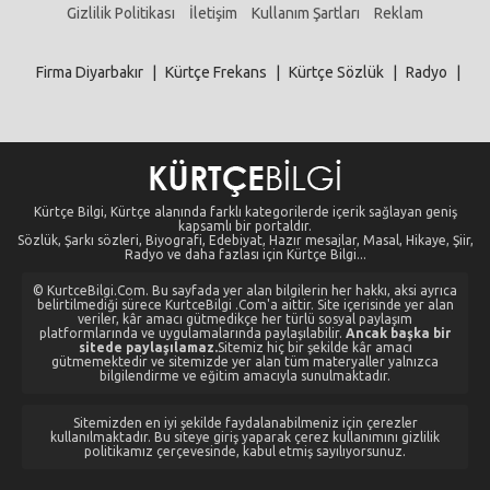
Gizlilik Politikası
İletişim
Kullanım Şartları
Reklam
Firma Diyarbakır
|
Kürtçe Frekans
|
Kürtçe Sözlük
|
Radyo
|
Kürtçe Bilgi, Kürtçe alanında farklı kategorilerde içerik sağlayan geniş
kapsamlı bir portaldır.
Sözlük, Şarkı sözleri, Biyografi, Edebiyat, Hazır mesajlar, Masal, Hikaye, Şiir,
Radyo ve daha fazlası için Kürtçe Bilgi...
© KurtceBilgi.Com. Bu sayfada yer alan bilgilerin her hakkı, aksi ayrıca
belirtilmediği sürece KurtceBilgi .Com'a aittir. Site içerisinde yer alan
veriler, kâr amacı gütmedikçe her türlü sosyal paylaşım
platformlarında ve uygulamalarında paylaşılabilir.
Ancak başka bir
sitede paylaşılamaz.
Sitemiz hiç bir şekilde kâr amacı
gütmemektedir ve sitemizde yer alan tüm materyaller yalnızca
bilgilendirme ve eğitim amacıyla sunulmaktadır.
Sitemizden en iyi şekilde faydalanabilmeniz için çerezler
kullanılmaktadır. Bu siteye giriş yaparak çerez kullanımını gizlilik
politikamız çerçevesinde, kabul etmiş sayılıyorsunuz.