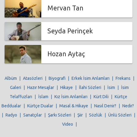
Mervan Tan
Seyda Perinçek
Hozan Aytaç
Albüm
|
Atasözleri
|
Biyografi
|
Erkek İsim Anlamları
|
Frekans
|
Galeri
|
Hazır Mesajlar
|
Hikaye
|
İlahi Sözleri
|
İsim
|
İsim
Telaffuzları
|
İslam
|
Kız İsim Anlamları
|
Kürt Dili
|
Kürtçe
Beddualar
|
Kürtçe Dualar
|
Masal & Hikaye
|
Nasıl Denir?
|
Nedir?
|
Radyo
|
Sanatçılar
|
Şarkı Sözleri
|
Şiir
|
Sözlük
|
Ünlü Sözleri
|
Video
|