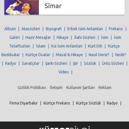
Sîmar
Albüm
|
Atasözleri
|
Biyografi
|
Erkek İsim Anlamları
|
Frekans
|
Galeri
|
Hazır Mesajlar
|
Hikaye
|
İlahi Sözleri
|
İsim
|
İsim
Telaffuzları
|
İslam
|
Kız İsim Anlamları
|
Kürt Dili
|
Kürtçe
Beddualar
|
Kürtçe Dualar
|
Masal & Hikaye
|
Nasıl Denir?
|
Nedir?
|
Radyo
|
Sanatçılar
|
Şarkı Sözleri
|
Şiir
|
Sözlük
|
Ünlü Sözleri
|
Video
|
Gizlilik Politikası
İletişim
Kullanım Şartları
Reklam
Firma Diyarbakır
|
Kürtçe Frekans
|
Kürtçe Sözlük
|
Radyo
|