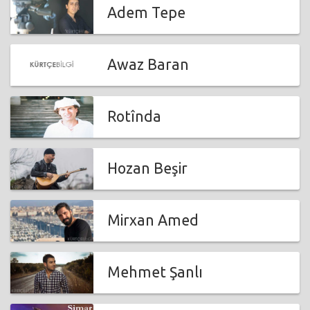
Adem Tepe
Awaz Baran
Rotînda
Hozan Beşir
Mirxan Amed
Mehmet Şanlı