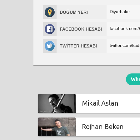
Diyarbakır
DOĞUM YERİ
facebook.com/K
FACEBOOK HESABI
twitter.com/kad
TWİTTER HESABI
Wh
Mikail Aslan
Rojhan Beken