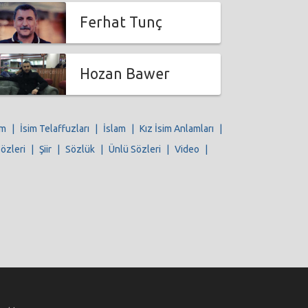
Ferhat Tunç
Hozan Bawer
im
|
İsim Telaffuzları
|
İslam
|
Kız İsim Anlamları
|
Sözleri
|
Şiir
|
Sözlük
|
Ünlü Sözleri
|
Video
|