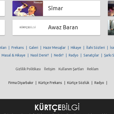
Sîmar
Awaz Baran
mları
|
Frekans
|
Galeri
|
Hazır Mesajlar
|
Hikaye
|
İlahi Sözleri
|
İs
|
Masal & Hikaye
|
Nasıl Denir?
|
Nedir?
|
Radyo
|
Sanatçılar
|
Şarkı 
Gizlilik Politikası
İletişim
Kullanım Şartları
Reklam
Firma Diyarbakır
|
Kürtçe Frekans
|
Kürtçe Sözlük
|
Radyo
|