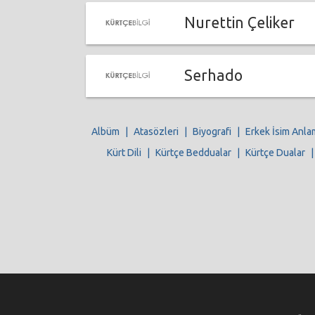
Nurettin Çeliker
Serhado
Albüm
|
Atasözleri
|
Biyografi
|
Erkek İsim Anla
Kürt Dili
|
Kürtçe Beddualar
|
Kürtçe Dualar