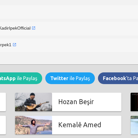
adirIpekOfficial
irpek1
atsApp
ile Paylaş
Twitter
ile Paylaş
Facebook
'ta P
Hozan Beşir
Kemalê Amed