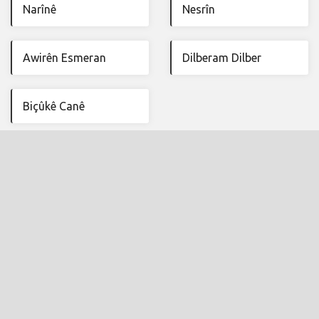
Narînê
Nesrîn
Awirên Esmeran
Dilberam Dilber
Biçûkê Canê