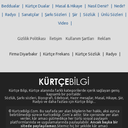
Beddualar
|
Kürtçe Dualar
|
Masal & Hikaye
|
Nasıl Denir?
|
Nedir?
|
Radyo
|
Sanatçılar
|
Şarkı Sözleri
|
Şiir
|
Sözlük
|
Ünlü Sözleri
|
Video
|
Gizlilik Politikası
İletişim
Kullanım Şartları
Reklam
Firma Diyarbakır
|
Kürtçe Frekans
|
Kürtçe Sözlük
|
Radyo
|
Kürtçe Bilgi, Kürtçe alanında farklı kategorilerde içerik sağlayan geniş
kapsamlı bir portaldır.
Sözlük, Şarkı sözleri, Biyografi, Edebiyat, Hazır mesajlar, Masal, Hikaye, Şiir,
Radyo ve daha fazlası için Kürtçe Bilgi...
© KurtceBilgi.Com. Bu sayfada yer alan bilgilerin her hakkı, aksi ayrıca
belirtilmediği sürece KurtceBilgi .Com'a aittir. Site içerisinde yer alan
veriler, kâr amacı gütmedikçe her türlü sosyal paylaşım
platformlarında ve uygulamalarında paylaşılabilir.
Ancak başka bir
sitede paylaşılamaz.
Sitemiz hiç bir şekilde kâr amacı