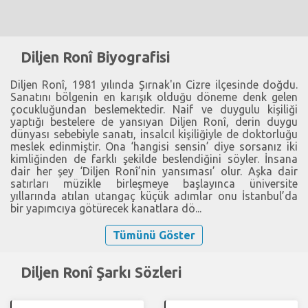
Diljen Ronî Biyografisi
Diljen Ronî, 1981 yılında Şırnak'ın Cizre ilçesinde doğdu.
Sanatını bölgenin en karışık olduğu döneme denk gelen
çocukluğundan beslemektedir. Naif ve duygulu kişiliği
yaptığı bestelere de yansıyan Diljen Ronî, derin duygu
dünyası sebebiyle sanatı, insalcıl kişiliğiyle de doktorluğu
meslek edinmiştir. Ona ‘hangisi sensin’ diye sorsanız iki
kimliğinden de farklı şekilde beslendiğini söyler. İnsana
dair her şey ‘Diljen Ronî’nin yansıması’ olur. Aşka dair
satırları müzikle birleşmeye başlayınca üniversite
yıllarında atılan utangaç küçük adımlar onu İstanbul’da
bir yapımcıya götürecek kanatlara dö...
Tümünü Göster
Diljen Ronî Şarkı Sözleri