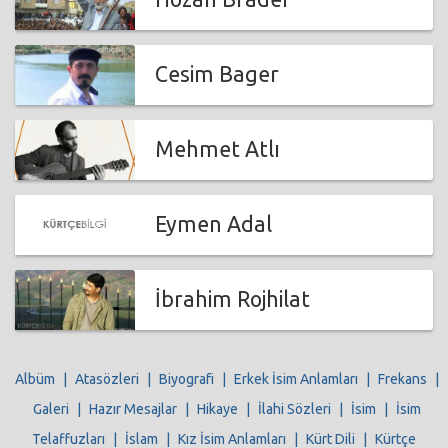
Cesim Bager
Mehmet Atlı
Eymen Adal
İbrahim Rojhilat
Albüm
|
Atasözleri
|
Biyografi
|
Erkek İsim Anlamları
|
Frekans
|
Galeri
|
Hazır Mesajlar
|
Hikaye
|
İlahi Sözleri
|
İsim
|
İsim
Telaffuzları
|
İslam
|
Kız İsim Anlamları
|
Kürt Dili
|
Kürtçe