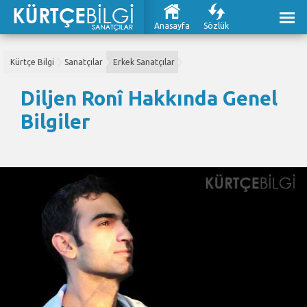
Anasayfa
Sözlük
Kürtçe Bilgi
Sanatçılar
Erkek Sanatçılar
Diljen Ronî Hakkında Genel
Bilgiler