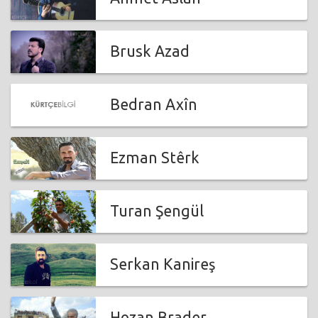
Brusk Azad
Bedran Axîn
Ezman Stêrk
Turan Şengül
Serkan Kanireş
Hozan Brader